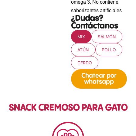
omega 3. No contiene
saborizantes artificiales
¿Dudas?
Contáctanos
MIX
SALMÓN
ATÚN
POLLO
CERDO
Chatear por
whatsapp
SNACK CREMOSO PARA GATO