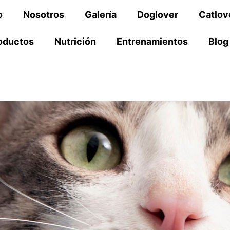
o
Nosotros
Galería
Doglover
Catlov
oductos
Nutrición
Entrenamientos
Blog
Para gatos