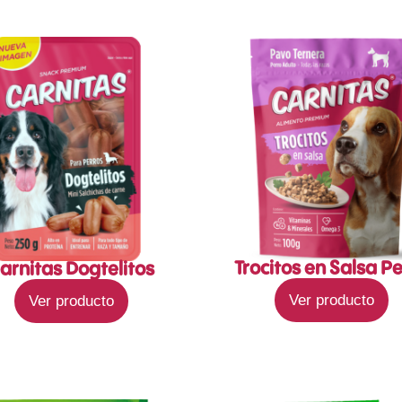
Trocitos en Salsa P
arnitas Dogtelitos
Ver producto
Ver producto