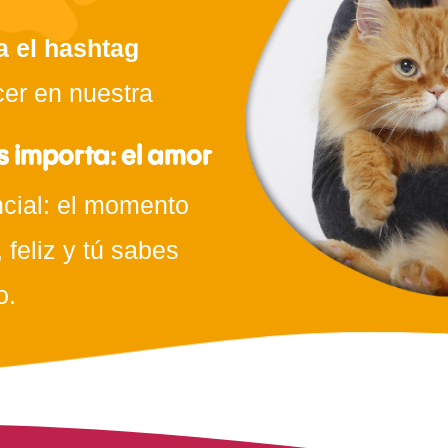
a el hashtag
er en nuestra
s importa: el amor
cial: el momento
 feliz y tú sabes
o.