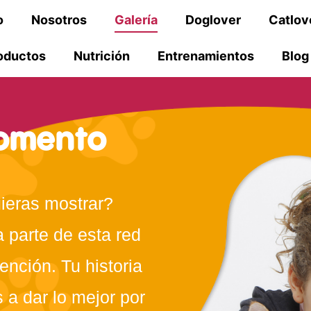
o
Nosotros
Galería
Doglover
Catlov
oductos
Nutrición
Entrenamientos
Blog
omento
uieras mostrar?
 parte de esta red
ención. Tu historia
 a dar lo mejor por