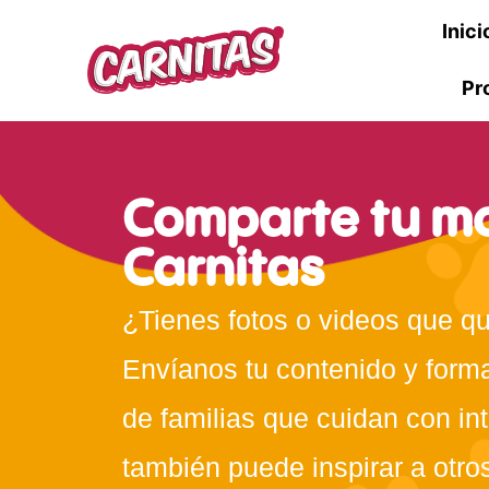
Inici
Pr
Comparte tu m
Carnitas
¿Tienes fotos o videos que q
Envíanos tu contenido y forma
de familias que cuidan con int
también puede inspirar a otros