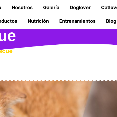
o
Nosotros
Galería
Doglover
Catlov
oductos
Nutrición
Entrenamientos
Blog
ue
scue