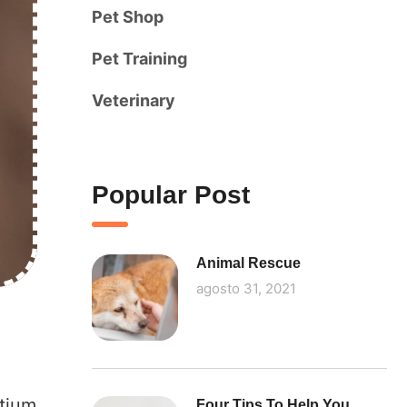
Pet Shop
Pet Training
Veterinary
Popular Post
Animal Rescue
agosto 31, 2021
etium
Four Tips To Help You