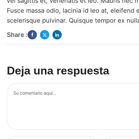
vel sagittis et, venenatis et leo. Mauris nec m
Fusce massa odio, lacinia id leo at, eleifend
scelerisque pulvinar. Quisque tempor ex null
Share :
Deja una respuesta