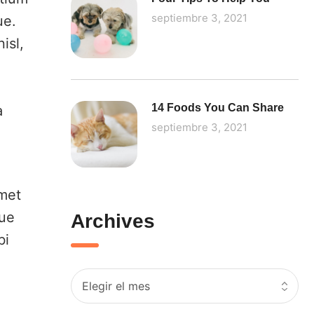
septiembre 3, 2021
ue.
isl,
14 Foods You Can Share
a
septiembre 3, 2021
,
amet
gue
Archives
bi