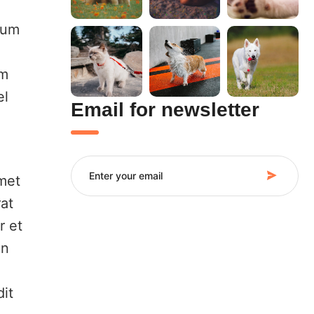
tum
im
el
Email for newsletter
amet
at
r et
an
dit