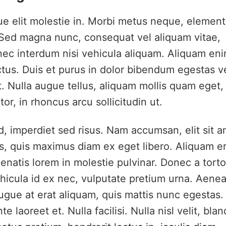
que elit molestie in. Morbi metus neque, elemen
i. Sed magna nunc, consequat vel aliquam vitae,
nec interdum nisi vehicula aliquam. Aliquam en
ctus. Duis et purus in dolor bibendum egestas v
. Nulla augue tellus, aliquam mollis quam eget,
r, in rhoncus arcu sollicitudin ut.
ed, imperdiet sed risus. Nam accumsan, elit sit 
, quis maximus diam ex eget libero. Aliquam er
enatis lorem in molestie pulvinar. Donec a torto
hicula id ex nec, vulputate pretium urna. Aene
ugue at erat aliquam, quis mattis nunc egestas.
laoreet et. Nulla facilisi. Nulla nisl velit, blan