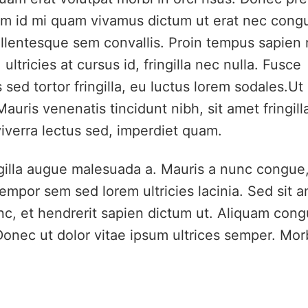
quam id mi quam vivamus dictum ut erat nec cong
pellentesque sem convallis. Proin tempus sapien n
 ultricies at cursus id, fringilla nec nulla. Fusce
 sed tortor fringilla, eu luctus lorem sodales.Ut
auris venenatis tincidunt nibh, sit amet fringill
verra lectus sed, imperdiet quam.
ingilla augue malesuada a. Mauris a nunc congue
empor sem sed lorem ultricies lacinia. Sed sit 
c, et hendrerit sapien dictum ut. Aliquam con
 Donec ut dolor vitae ipsum ultrices semper. Mor