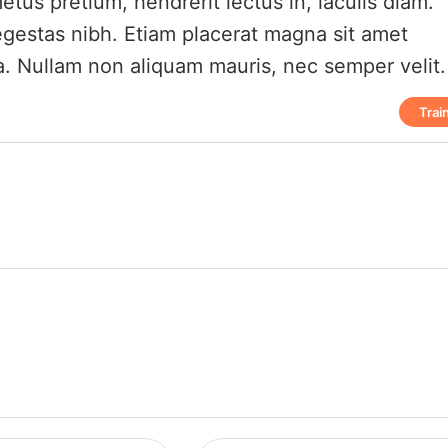
etus pretium, hendrerit lectus in, iaculis diam.
 egestas nibh. Etiam placerat magna sit amet
a. Nullam non aliquam mauris, nec semper velit.
Trai