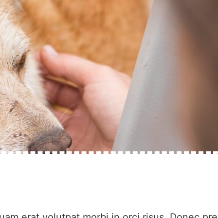
uam erat volutpat morbi in orci risus. Donec pr