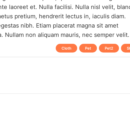
laoreet et. Nulla facilisi. Nulla nisl velit, blan
etus pretium, hendrerit lectus in, iaculis diam.
 egestas nibh. Etiam placerat magna sit amet
a. Nullam non aliquam mauris, nec semper velit.
Cloth
,
Pet
,
Pet2
,
S