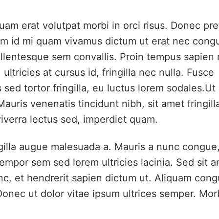
uam erat volutpat morbi in orci risus. Donec pr
quam id mi quam vivamus dictum ut erat nec cong
pellentesque sem convallis. Proin tempus sapien n
 ultricies at cursus id, fringilla nec nulla. Fusce
 sed tortor fringilla, eu luctus lorem sodales.Ut
auris venenatis tincidunt nibh, sit amet fringill
verra lectus sed, imperdiet quam.
ingilla augue malesuada a. Mauris a nunc congue
empor sem sed lorem ultricies lacinia. Sed sit 
c, et hendrerit sapien dictum ut. Aliquam con
 Donec ut dolor vitae ipsum ultrices semper. Mor