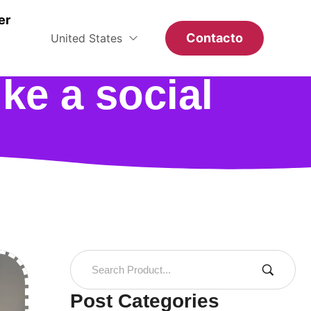
er
Contacto
United States
ike a social
Post Categories