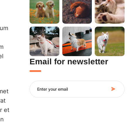
tum
im
el
Email for newsletter
amet
at
r et
an