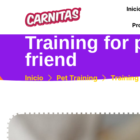
Inici
Pr
Training for 
friend
Inicio
Pet Training
Training 