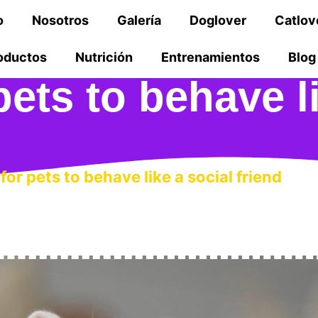
o
Nosotros
Galería
Doglover
Catlov
oductos
Nutrición
Entrenamientos
Blog
pets to behave l
for pets to behave like a social friend