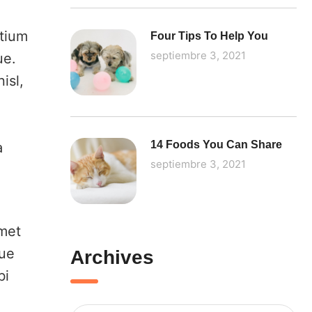
etium
Four Tips To Help You
septiembre 3, 2021
ue.
isl,
14 Foods You Can Share
a
septiembre 3, 2021
,
amet
gue
Archives
bi