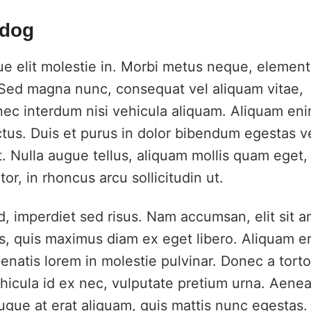
 dog
que elit molestie in. Morbi metus neque, elemen
i. Sed magna nunc, consequat vel aliquam vitae,
nec interdum nisi vehicula aliquam. Aliquam en
ctus. Duis et purus in dolor bibendum egestas v
. Nulla augue tellus, aliquam mollis quam eget,
r, in rhoncus arcu sollicitudin ut.
ed, imperdiet sed risus. Nam accumsan, elit sit 
, quis maximus diam ex eget libero. Aliquam er
enatis lorem in molestie pulvinar. Donec a torto
hicula id ex nec, vulputate pretium urna. Aene
ugue at erat aliquam, quis mattis nunc egestas.